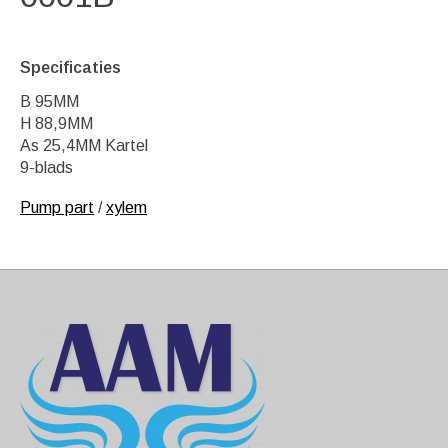
Specificaties
B 95MM
H 88,9MM
As 25,4MM Kartel
9-blads
Pump part
/
xylem