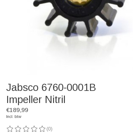
Jabsco 6760-0001B
Impeller Nitril
€189,99
Incl. btw
(0)
De beoordeling van dit product is
0
van de 5