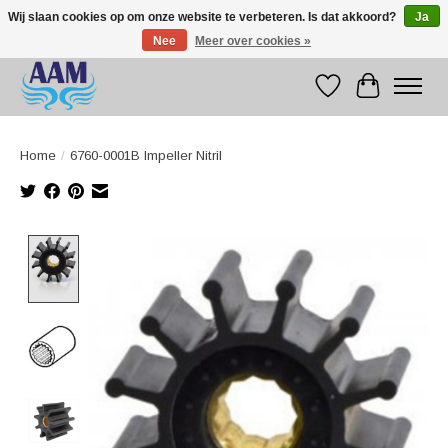
Wij slaan cookies op om onze website te verbeteren. Is dat akkoord?
Ja
Nee
Meer over cookies »
Competitive prices fast international delivery
Verlanglijst
Winkelwag
Home
/
6760-0001B Impeller Nitril
Product image slideshow Items