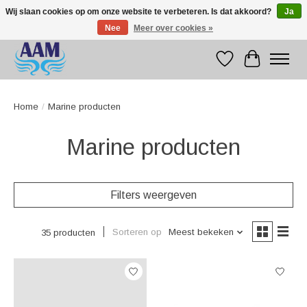
Wij slaan cookies op om onze website te verbeteren. Is dat akkoord?
Ja
Nee
Meer over cookies »
Competitive prices fast international delivery
Verlanglijst
Winkelwag
Home
/
Marine producten
Marine producten
Filters weergeven
Sorteren op
Meest bekeken
35 producten