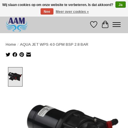
Wij slaan cookies op om onze website te verbeteren. Is dat akkoord?
Ja
Nee
Meer over cookies »
Competitive prices fast international delivery
Verlanglijst
Winkelwag
Home
/
AQUA JET WPS 4.0 GPM BSP 2.8 BAR
Product image slideshow Items