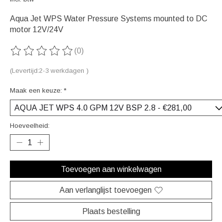
Aqua Jet WPS Water Pressure Systems mounted to DC
motor 12V/24V
(0)
De beoordeling van dit product is
0
van de 5
(Levertijd:2-3 werkdagen )
Maak een keuze:
*
Hoeveelheid:
Toevoegen aan winkelwagen
Aan verlanglijst toevoegen
Plaats bestelling