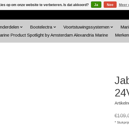
kies op om onze website te verbeteren. Is dat akkoord?
Ja
Nee
Meer 
nderdelen
Bootelectra
Voortstuwingssystemen
Mari
arine Product Spotlight by Amsterdam Alexandria Marine
Merken
Ja
24
Artikel
€109,
* Stukprij