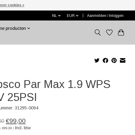
over cookies »
NL
EUR
Aanmelden / Inloggen
ne producten
bsco Par Max 1.9 WPS
V 25PSI
nummer: 31295-0094
€99,00
00
Incl. btw
s: €99,00 /