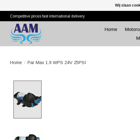
Wij slaan coo
Competitive prices fast international delivery
Home
Motoro
M
Home
/
Par Max 1.9 WPS 24V 25PSI
Product image slideshow Items