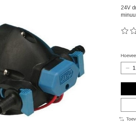
24V d
minuu
De beo
Hoeveel
Toev