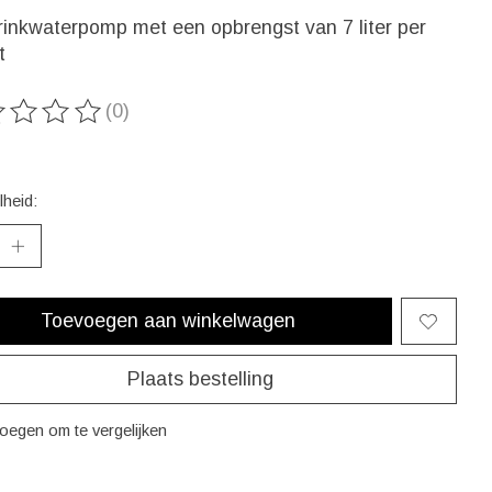
rinkwaterpomp met een opbrengst van 7 liter per
t
(0)
ordeling van dit product is
0
van de 5
heid:
Toevoegen aan winkelwagen
Plaats bestelling
oegen om te vergelijken