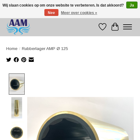
Wij slaan cookies op om onze website te verbeteren. Is dat akkoord?
Ja
Nee
Meer over cookies »
Competitive prices fast international delivery
Verlanglijst
Winkelwag
Home
/
Rubberlager AMP Ø 125
Product image slideshow Items