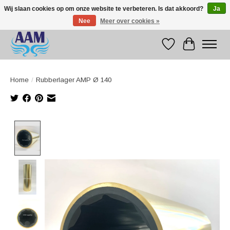
Wij slaan cookies op om onze website te verbeteren. Is dat akkoord?
Ja
Nee
Meer over cookies »
Competitive prices fast international delivery
Verlanglijst
Winkelwag
Home
/
Rubberlager AMP Ø 140
Product image slideshow Items