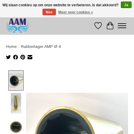
Wij slaan cookies op om onze website te verbeteren. Is dat akkoord?
Ja
Nee
Meer over cookies »
Competitive prices fast international delivery
Verlanglijst
Winkelwag
Home
/
Rubberlager AMP Ø 4
Product image slideshow Items