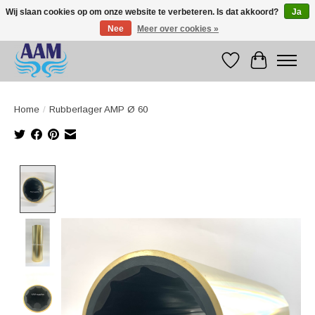
Wij slaan cookies op om onze website te verbeteren. Is dat akkoord?
Ja
Nee
Meer over cookies »
Competitive prices fast international delivery
Verlanglijst
Winkelwag
Home
/
Rubberlager AMP Ø 60
Product image slideshow Items