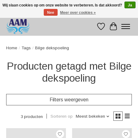
Wij slaan cookies op om onze website te verbeteren. Is dat akkoord?
Ja
Nee
Meer over cookies »
Competitive prices fast international delivery
Verlanglijst
Winkelwag
Home
/
Tags
/
Bilge dekspoeling
Producten getagd met Bilge
dekspoeling
Filters weergeven
Sorteren op
Meest bekeken
3 producten