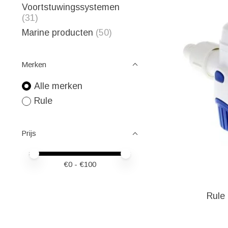
Voortstuwingssystemen
(31)
Marine producten
(50)
Merken
Alle merken
Rule
Prijs
Minimale prijswaarde
Price maximum value
€
0
- €
100
Rule