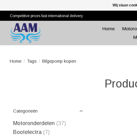
Wij slaan coo
Competitive prices fast international delivery
Home
Motoro
M
Home
/
Tags
/
Bilgepomp kopen
Produ
Categorieën
Motoronderdelen
(37)
Bootelectra
(7)