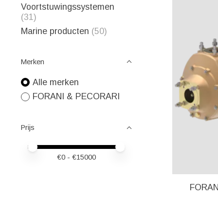
Voortstuwingssystemen
(31)
Marine producten
(50)
Merken
Alle merken
FORANI & PECORARI
Prijs
Minimale prijswaarde
Price maximum value
€
0
- €
15000
FORAN