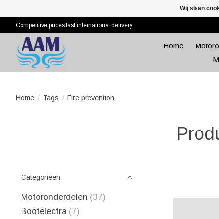
Wij slaan coo
Competitive prices fast international delivery
Home
Motoro
M
Home
/
Tags
/
Fire prevention
Produ
Categorieën
Motoronderdelen
(37)
Bootelectra
(7)