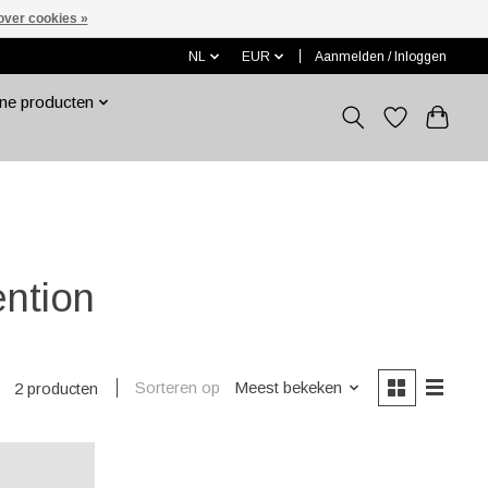
over cookies »
NL
EUR
Aanmelden / Inloggen
ne producten
ention
Sorteren op
Meest bekeken
2 producten