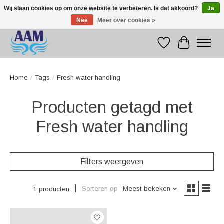
Wij slaan cookies op om onze website te verbeteren. Is dat akkoord?
Ja
Nee
Meer over cookies »
Competitive prices fast international delivery
Verlanglijst
Winkelwag
Home
/
Tags
/
Fresh water handling
Producten getagd met
Fresh water handling
Filters weergeven
Sorteren op
Meest bekeken
1 producten